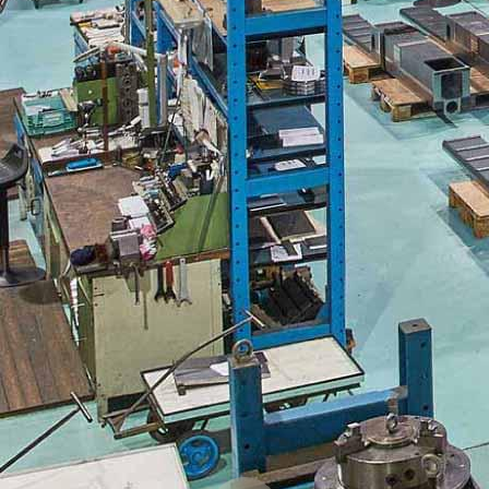
Datei auswählen (nur pdf bis 2MB)
Ich habe die Hinweise zum
Datenschutz
gelesen
und akzeptiere diese.
Ich bin kein Roboter